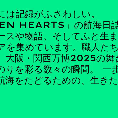
には記録がふさわしい。
EN HEARTS」の航海日
ースや物語、そしてふと生
アを集めています。職人た
、大阪・関西万博2025の舞
のりを彩る数々の瞬間。 一
航海をたどるための、生き