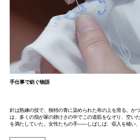
手仕事で紡ぐ物語
針は熟練の技で、独特の青に染められた布の上を滑る。か
は、多くの指が家の静けさの中でこの道筋をなぞり、空い
を満たしていた。女性たちの手――しばしば、収入を補い
大きな自由を得るために働く手。それはアゾレス刺繍が生
手でもある。